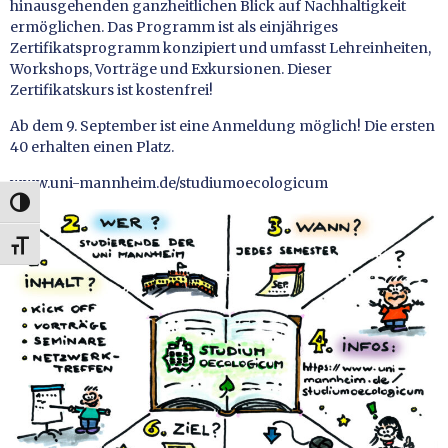
hinausgehenden ganzheitlichen Blick auf Nachhaltigkeit
ermöglichen. Das Programm ist als einjähriges
Zertifikatsprogramm konzipiert und umfasst Lehreinheiten,
Workshops, Vorträge und Exkursionen. Dieser
Zertifikatskurs ist kostenfrei!
Ab dem 9. September ist eine Anmeldung möglich! Die ersten
40 erhalten einen Platz.
www.uni-mannheim.de/studiumoecologicum
UMSCHALTEN AUF HOHE KONTRASTE
SCHRIFT VERGRÖSSERN