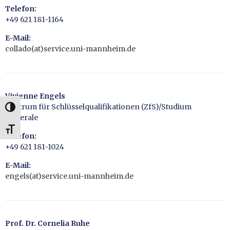
Telefon:
+49 621 181-1164
E-Mail:
collado(at)service.uni-mannheim.de
Vivienne Engels
Zentrum für Schlüsselqualifikationen (ZfS)/Studium
UMSCHALTEN AUF HOHE KONTRASTE
Generale
SCHRIFT VERGRÖSSERN
Telefon:
+49 621 181-1024
E-Mail:
engels(at)service.uni-mannheim.de
Prof. Dr. Cornelia Ruhe